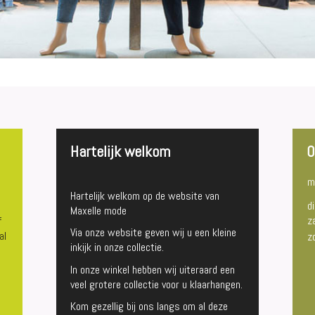
Hartelijk welkom
O
m
Hartelijk welkom op de website van
d
Maxelle mode
z
f
Via onze website geven wij u een kleine
al
z
inkijk in onze collectie.
n
In onze winkel hebben wij uiteraard een
veel grotere collectie voor u klaarhangen.
Kom gezellig bij ons langs om al deze