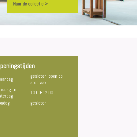
Naar de collectie >
peningstijden
gesloten, open op
aandag
afspraak
insdag tm
10.00-17.00
aterdag
ondag
gesloten