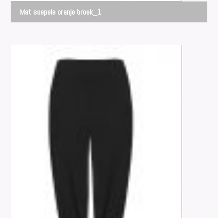
Mat soepele oranje broek_1